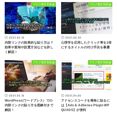
ブログ運営実践編
ブログ運営実践編
2021.05.15
2021.02.03
内部リンクの効果的な貼り方は？
心理学を応用したクリック率を2倍
効果や意味や設置方法などを詳し
にするタイトルの付け手法を暴露
く解説！
ブログ運営実践編
ブログ運営実践編
2021.05.16
2021.04.06
WordPress(ワードプレス）での
アドセンスコードを簡単に貼るに
内部リンクの貼り方を図解付きで
は【Ads & AdSense Plugin WP
解説！
QUADS】が便利