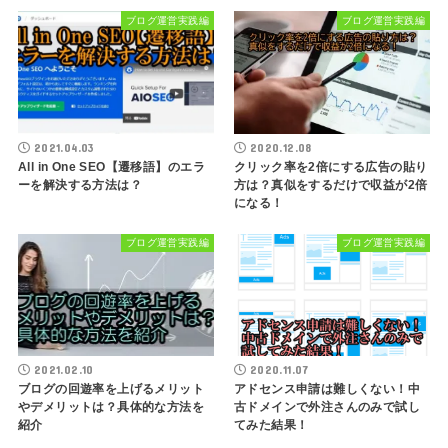
ブログ運営実践編
ブログ運営実践編
2021.04.03
2020.12.08
All in One SEO【遷移語】のエラ
クリック率を2倍にする広告の貼り
ーを解決する方法は？
方は？真似をするだけで収益が2倍
になる！
ブログ運営実践編
ブログ運営実践編
2021.02.10
2020.11.07
ブログの回遊率を上げるメリット
アドセンス申請は難しくない！中
やデメリットは？具体的な方法を
古ドメインで外注さんのみで試し
紹介
てみた結果！