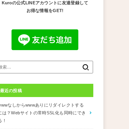
Kuroの公式LINEアカウントに友達登録して
お得な情報をGET!
検
索:
最近の投稿
wwwなしからwwwありにリダイレクトする
には？Webサイトの常時SSL化も同時にでき
る！