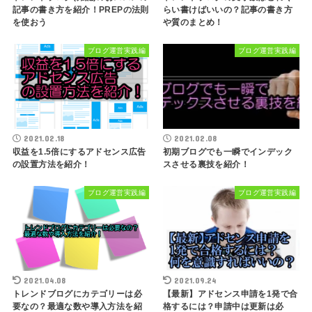
記事の書き方を紹介！PREPの法則
らい書けばいいの？記事の書き方
を使おう
や質のまとめ！
ブログ運営実践編
ブログ運営実践編
2021.02.18
2021.02.08
収益を1.5倍にするアドセンス広告
初期ブログでも一瞬でインデック
の設置方法を紹介！
スさせる裏技を紹介！
ブログ運営実践編
ブログ運営実践編
2021.04.08
2021.09.24
トレンドブログにカテゴリーは必
【最新】アドセンス申請を1発で合
要なの？最適な数や導入方法を紹
格するには？申請中は更新は必